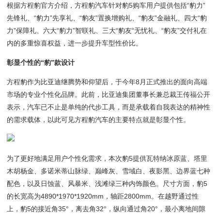
根据方程豹官方介绍，方程豹汽车针对豹5购车用户提供包括“豹力”
先锋礼、“豹力”先享礼、“豹友”置换增购礼、“豹友”金融礼、四大“豹
力”保障礼、六大“豹力”智联礼、三大“豹友“无忧礼、“豹友”交付礼在
内的多重惊喜权益，进一步提升车型性价比。
彰显个性的“豹”款设计
方程豹作为比亚迪继腾势和仰望后，于今年8月正式推出的面向高端
市场的专业个性化品牌。此前，比亚迪集团董事长兼总裁王传福公开
表示，汽车已不止是单纯的代步工具，而是承载着自我表达的精神性
的需求载体，以此可见方程豹汽车的主要特点就是彰显个性。
为了更好地满足用户个性化需求，本次豹5提供瓦特纳冰原蓝、塔里
木胡杨金、多诺米蒂山脉绿、巅峰灰、雪域白、夜影黑、边界蓝七种
配色，以及日蚀蓝、风暴米、浅滩绿三种内饰颜色。尺寸方面，豹5
的长宽高为4890*1970*1920mm，轴距2800mm。在越野通过性
上，豹5的接近角35°，离去角32°，纵向通过角20°，最小离地间隙