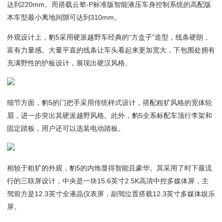
达到220mm。而搭载云辇-P标准版智能液压车身控制系统的高配版
本车型最小离地间隙可达到310mm。
外观设计上，豹5采用硬派越野车经典的“方盒子”造型，线条硬朗，
富有力量感。大量平直的线条让车头看起来更加宽大，下包围处拥有
充满野性的护板设计，展现出硬汉风格。
细节方面，豹5的门把手采用传统样式设计，搭配粗犷风格的宽体轮
眉，进一步突出其硬派越野风格。此外，豹5全系标配车顶行李架和
固定踏板，用户还可以选装电动踏板。
相较于粗犷的外观，豹5的内饰显得智能且豪华。其采用了时下最流
行的三联屏设计，中央是一块15.6英寸2.5K高清中控多媒体屏，主
驾前方是12.3英寸全液晶仪表屏，副驾位置搭载12.3英寸多媒体娱乐
屏。