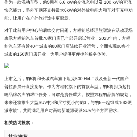
作为一款混动车型，豹5拥有 6.6 kW的交流充电以及 100 kW的直流
快充能力，另外车辆还支持最大6kW的对外放电能力和车对车充电功
能，让用户在户外旅行途中更惬意。
对于此前用户担心的后续交付问题，方程豹总经理熊甜波在活动现场
表示方程豹汽车首批70家门店已全部开启试营业，2023年内，方程
豹汽车还有近40个城市的80家门店陆续开业运营，全面实现80多个
城市的150家门店开业，为用户提供更便捷的服务体验。
上市之后，豹5将和长城汽车旗下坦克500 Hi4-T以及全新一代国产
普拉多展开直接竞争。作为方程豹旗下的首款车型，豹5将担负起打
响品牌名声的艰巨任务，可谓是责任重大。按照方程豹品牌的规划，
未来还将推出大型SUV豹8和尺寸更小的豹3，与豹5一起组成“583硬
派家族”，共同满足用户对高端新能源硬派SUV的全方面需求。
相关热词搜索：
其它推荐