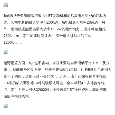
顶配豹5云辇旗舰版搭载由1.5T发动机和前后双电机组成的四驱系
统。其前电机的最大功率为200kW，后电机最大功率285kW，另
外，发动机还能提供最大功率135kW的额外动力， 整车峰值扭矩
760N・m，零百加速时间 4.8s，综合最大续航里程可达
1200km。。
越野配置方面，豹5也不含糊。搭载比亚迪全新混动平台 DMO 及云
辇 -p 智能车身控制系统，经典三把锁助力加持，让豹5做到 " 走别人
走不了的路，过别人过不去的坎 "。此外，该车还拥有转弯半径仅
3.4米的豹式调头等16种驾驶模式可选，全车标配4个实体拖车锚
点，牵引力最大可达32000N，还可选装2.5T拖挂资质，满足房车、
游艇等拖挂需求。