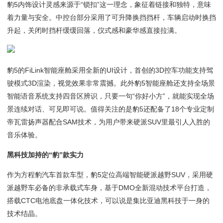
豹5内饰设计灵感来源于“锁扣”这一理念，象征着链接和独特，意味
着力量与安全。中控台部分采用了可升降换挡挡杆，车辆启动时换挡
升起，关闭时挡杆缓缓回落，仪式感和豪华感直接拉满。
豹5的FiLink智能座舱采用全新的UI设计，首创的3D控车功能支持驾
驶模式3D渲染，视觉效果非常震撼。此外豹5智能座舱还支持全场景
智能语音系统支持四音区辨识，只要一句“你好小方”，就能实现全场
景连续对话、可见即可说。值得关注的是豹5还配备了18个专业定制
帝瓦雷扬声器配合SAM技术，为用户带来硬派SUV里最引人入胜的
音乐体验。
黑科技加持的“豹”款实力
作为方程豹汽车首款车型，豹5定位高端智能硬派越野SUV，采用硬
派越野车必备的非承载式车身，基于DMO全新混动技术平台打造，
搭载CTC电池底盘一体化技术，可以说是集比亚迪黑科技于一身的
技术结晶。