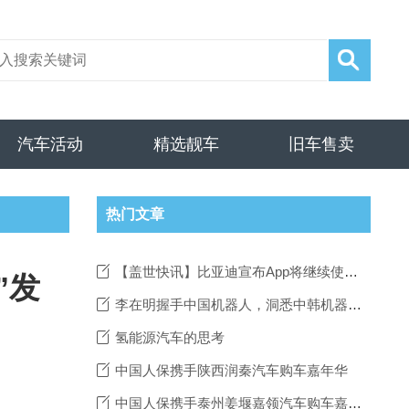
汽车活动
精选靓车
旧车售卖
热门文章
【盖世快讯】比亚迪宣布App将继续使用原名；乐道汽车称L90不会有买断60度电池的版本
”发
李在明握手中国机器人，洞悉中韩机器人产业全球竞争力
氢能源汽车的思考
中国人保携手陕西润秦汽车购车嘉年华
中国人保携手泰州姜堰嘉领汽车购车嘉年华