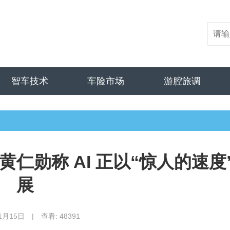
智车技术
车险市场
游腔旅调
 CEO 黄仁勋称 AI 正以“惊人的速度
展
1月15日
|
查看: 48391