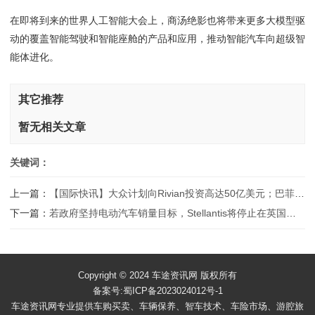
在即将到来的世界人工智能大会上，商汤绝影也将带来更多大模型驱
动的覆盖智能驾驶和智能座舱的产品和应用，推动智能汽车向超级智
能体进化。
其它推荐
暂无相关文章
关键词：
上一篇：
【国际快讯】大众计划向Rivian投资高达50亿美元；巴菲特继续减持比亚迪；Cruise任命新CEO
下一篇：
若政府坚持电动汽车销量目标，Stellantis将停止在英国生产汽车
Copyright © 2024 车途资讯网 版权所有
备案号:蜀ICP备2023024012号-1
车途资讯网专业提供车购买卖、车辆保养、智车技术、车险市场、游腔旅