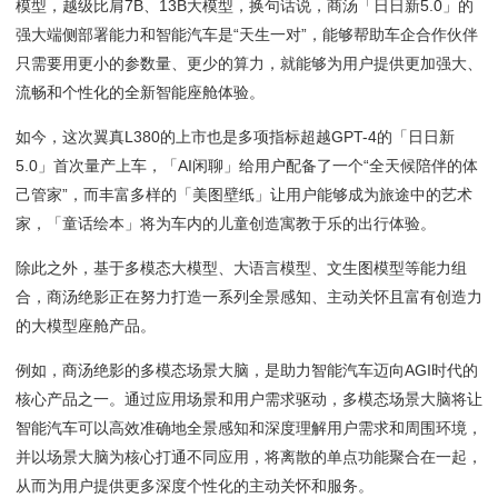
模型，越级比肩7B、13B大模型，换句话说，商汤「日日新5.0」的
强大端侧部署能力和智能汽车是“天生一对”，能够帮助车企合作伙伴
只需要用更小的参数量、更少的算力，就能够为用户提供更加强大、
流畅和个性化的全新智能座舱体验。
如今，这次翼真L380的上市也是多项指标超越GPT-4的「日日新
5.0」首次量产上车，「AI闲聊」给用户配备了一个“全天候陪伴的体
己管家”，而丰富多样的「美图壁纸」让用户能够成为旅途中的艺术
家，「童话绘本」将为车内的儿童创造寓教于乐的出行体验。
除此之外，基于多模态大模型、大语言模型、文生图模型等能力组
合，商汤绝影正在努力打造一系列全景感知、主动关怀且富有创造力
的大模型座舱产品。
例如，商汤绝影的多模态场景大脑，是助力智能汽车迈向AGI时代的
核心产品之一。通过应用场景和用户需求驱动，多模态场景大脑将让
智能汽车可以高效准确地全景感知和深度理解用户需求和周围环境，
并以场景大脑为核心打通不同应用，将离散的单点功能聚合在一起，
从而为用户提供更多深度个性化的主动关怀和服务。