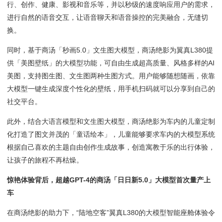
行、创作、健康、影视和音乐等，并以秒级的速度响应用户的需求，
进行自然的语音交互，让语音聊天和语音操控的完美融合，无缝切
换。
同时，基于商汤「秒画5.0」文生图大模型，商汤绝影为翼真L380提
供「美图壁纸」的大模型功能，可自由生成超高质量、风格多样的AI
美图，支持图生图、文生图两种生图方式。用户能够随想随画，依靠
大模型一键生成深度个性化的壁纸，用手机扫码就可以分享到自己的
社交平台。
此外，结合大语言模型和文生图大模型，商汤绝影为车内的儿童定制
化打造了图文并茂的「童话绘本」，儿童能够要求车内的大模型系统
根据自己喜欢的主题自由创作生成故事，创造寓教于乐的出行体验，
让孩子的旅程不再枯燥。
惊艳体验背后，超越GPT-4
的商汤「日日新5.0
」大模型首次量产上
车
在商汤绝影的助力下，“陆地空客”翼真L380的大模型智能座舱体验令