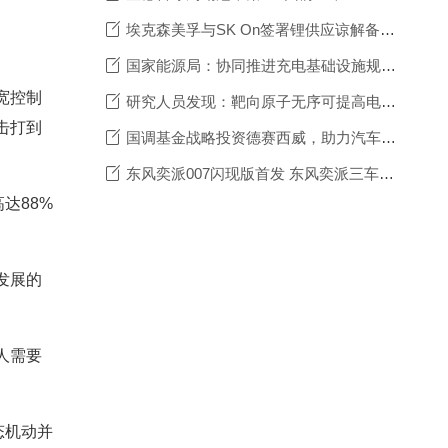
埃克森美孚与SK On签署锂供应谅解备忘录
国家能源局：协同推进充电基础设施规范发展
宽控制
研究人员发现：靶向原子无序可提高电池充电速度和长期稳定性
击打到
国调基金战略投资德赛西威，助力汽车电子智能化升级与国产化进程
东风奕派007闪现版首发 东风奕派三车焕新亮相
达88%
发展的
人需要
态机动并