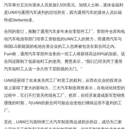
汽车将分五次向退休人员发放2,500美元。知情人士称，退休金福利
是UAW与通用汽车谈判的症结所在，因为通用汽车的退休人员比福
特或Stellantis多。
合同的签订，推翻了通用汽车多年来在零部件工厂、零部件仓库和电
动汽车电池等部门培养工资较低的UAW工人的努力，而通用汽车与
韩国LG新能源的电池合资企业的工人也将被包含在新合同之内。
Fain称，通用汽车零部件业务的一些工人将获得高达89%的加薪。该
合同还限制了低薪临时工的使用。费恩表示，“我们已经关闭了通用
汽车临时工人这一永久性下层阶级的大门。”
UAW还获得了在未来关闭工厂时罢工的权利，从而在企业的投资决
策上获得了更大的影响力。三大汽车制造商曾表示，在电动化转型的
过程中，它们不打算关闭现有工厂。然而，在经济衰退或新车型销售
缓慢的时期，与UAW的新合同可能会迫使他们继续运营不盈利的工
厂。
至此，UAW已与底特律三大汽车制造商达成初步协议，成功为三家