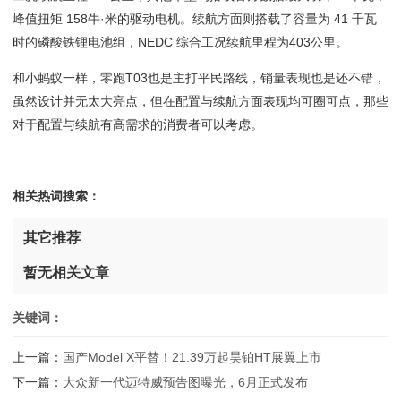
峰值扭矩 158牛·米的驱动电机。续航方面则搭载了容量为 41 千瓦
时的磷酸铁锂电池组，NEDC 综合工况续航里程为403公里。
和小蚂蚁一样，零跑T03也是主打平民路线，销量表现也是还不错，
虽然设计并无太大亮点，但在配置与续航方面表现均可圈可点，那些
对于配置与续航有高需求的消费者可以考虑。
相关热词搜索：
其它推荐
暂无相关文章
关键词：
上一篇：
国产Model X平替！21.39万起昊铂HT展翼上市
下一篇：
大众新一代迈特威预告图曝光，6月正式发布