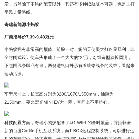
爱，当然除了不错的配置以外，其还有多种续航版本可选，也是主打
平民走量路线。
奇瑞新能源小蚂蚁
厂商指导价7.39-9.40万元
小蚂蚁拥有非常高的颜值。前脸一对上扬的天使眼大灯略显犀利，非
全封闭式设计使车头形成了一个大大的“X”形，灯组造型狭长圆润，
下包围线条凹凸有致，两侧进气口外形有着镀铬线条的装饰，看起来
运动活泼。
车型尺寸上，长宽高分别为3200/1670/1550mm，轴距为
2150mm，要比宏光MINI EV大一圈，空间上不用担心。
科技配置方面，奇瑞小蚂蚁配备了4G-WIFI 的全时覆盖，并搭载全
新的百度Carlife手机互联系统，而T-BOX远程控制系统，可以进行远
程的车辆定位、预约充电、开启空调以及远程车辆诊断等操作，如此