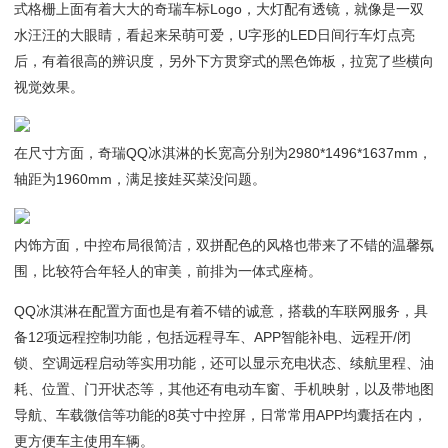
式格栅上面有着大大的奇瑞车标Logo，大灯配有透镜，就像是一双
水汪汪的大眼睛，看起来呆萌可爱，U字形的LED日间行车灯点亮
后，有着很高的辨识度，另外下方贯穿式的黑色饰板，拉宽了些横向
视觉效果。
在尺寸方面，奇瑞QQ冰淇淋的长宽高分别为2980*1496*1637mm，
轴距为1960mm，满足接娃买菜没问题。
内饰方面，中控布局很简洁，双拼配色的风格也带来了不错的温馨氛
围，比较符合年轻人的审美，前排为一体式座椅。
QQ冰淇淋在配置方面也是有着不错的诚意，搭载的车联网服务，具
备12项远程控制功能，包括远程寻车、APP智能补电、远程开/闭
锁、空调远程启动等实用功能，还可以显示充电状态、续航里程、油
耗、位置、门开状态等，其他还有电动车窗、手机映射，以及带地图
导航、车载微信等功能的8英寸中控屏，日常常用APP均囊括在内，
更方便车主使用车辆。