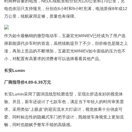
时两种容量的电池，NEDC续航里程分别为120公里和170公里，充
电也依旧只支持慢充，分别在6小时和9小时充满，电池质保8年或12
万公里，续航家用足够，质量也有保障。
作为如今最畅销的微型电动车，五菱宏光MINIEV已经成为了用户选
择新能源代步车时的首选，虽然续航提升了不少，但价格也是随之上
涨，再加上竞品的不断增加，五菱宏光MINIEV如今面临的压力也不
小，对配置有高要求的消费者可以选择看看其他产品。
长安Lumin
厂商指导价4.89-6.39万元
长安Lumin采用了圆润流线型轮廓造型，呈现出舒适友好的视觉体
验。并且，新车还设计了七款车色，满足当下年轻人的时尚审美需
求。采用类似“上眼皮”的迎宾流水大灯设计，视觉效果十分俏皮可
爱。同时标志性的隐藏式车门把手设计，既能使车身视觉上更加流
畅，同时也能赋予整车不错的高级感。