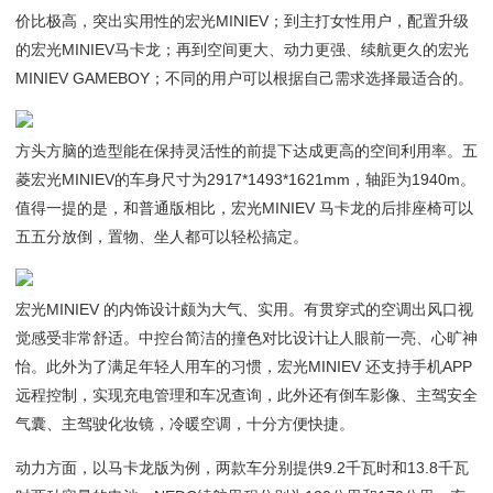
价比极高，突出实用性的宏光MINIEV；到主打女性用户，配置升级
的宏光MINIEV马卡龙；再到空间更大、动力更强、续航更久的宏光
MINIEV GAMEBOY；不同的用户可以根据自己需求选择最适合的。
方头方脑的造型能在保持灵活性的前提下达成更高的空间利用率。五
菱宏光MINIEV的车身尺寸为2917*1493*1621mm，轴距为1940m。
值得一提的是，和普通版相比，宏光MINIEV 马卡龙的后排座椅可以
五五分放倒，置物、坐人都可以轻松搞定。
宏光MINIEV 的内饰设计颇为大气、实用。有贯穿式的空调出风口视
觉感受非常舒适。中控台简洁的撞色对比设计让人眼前一亮、心旷神
怡。此外为了满足年轻人用车的习惯，宏光MINIEV 还支持手机APP
远程控制，实现充电管理和车况查询，此外还有倒车影像、主驾安全
气囊、主驾驶化妆镜，冷暖空调，十分方便快捷。
动力方面，以马卡龙版为例，两款车分别提供9.2千瓦时和13.8千瓦