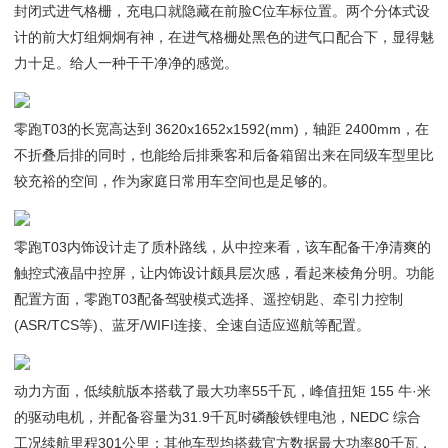
封闭式进气格栅，充电口就隐藏在前脸C位车标位置。两个分体式设
计的前大灯组炯炯有神，在进气格栅处黑色的进气口配合下，显得魅
力十足。给人一种干干净净的感觉。
零跑T03的长宽高达到 3620x1652x1592(mm)，轴距 2400mm，在
不折叠后排的同时，也能给后排乘客和后备箱留出来在同级车型里比
较充裕的空间，作为家庭日常用车空间也是足够的。
零跑T03内饰设计走了质朴路线，从中控来看，该车配备干净清爽的
触控式液晶中控屏，让内饰设计颇具层次感，看起来棱角分明。功能
配置方面，零跑T03配备驾驶模式选择、遥控钥匙、牵引力控制
(ASR/TCS等)、蓝牙/WIFI连接、全速自适应巡航等配置。
动力方面，低续航版本搭载了最大功率55千瓦，峰值扭矩 155 牛·米
的驱动电机，并配备容量为31.9千瓦时磷酸铁锂电池，NEDC 综合
工况续航里程301公里；其他车型均搭载官方数据最大功率80千瓦，