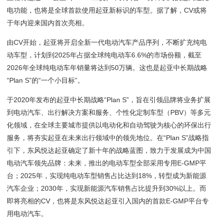
电功能，也将是全球首款使用起亚新标识的车型。据了解，CV或将
于年内迎来国内首次亮相。
由CV开始，起亚将开启全新一代电动汽车产品序列，不断扩充纯电
动车型，计划到2025年占据全球纯电动车6.6%的市场份额，截至
2026年全球纯电动车年销量将达到50万辆。这也是起亚中长期战略
“Plan S”的“一个小目标”。
于2020年发布的起亚中长期战略“Plan S”，旨在引领品牌将业务扩展
到电动汽车、出行解决方案和服务、个性化定制车型（PBV）等多元
化领域，在全球主要城市提供以电动化和自动驾驶为核心的环保出行
服务，将夯实起亚在未来出行领域中的领先地位。在“Plan S”战略指
引下，东风悦达起亚确定了新十年的战略蓝图，致力于发展成为中国
电动汽车领先品牌：未来，推出的电动车型全部采用专用E-GMP平
台；2025年，实现纯电动车型销售占比达到18%，转型成为新能源
汽车企业；2030年，实现新能源汽车销售占比提升到30%以上。而
即将亮相的CV，也将是东风悦达起亚引入国内的首款E-GMP平台专
用电动汽车。