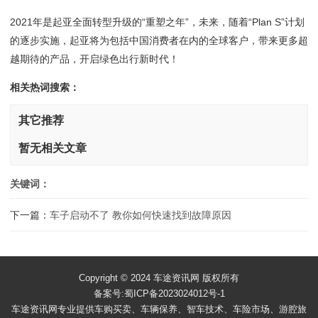
2021年是起亚全面转型升级的“重塑之年”，未来，随着“Plan S”计划
的逐步实施，起亚将为包括中国消费者在内的全球客户，带来更多超
越期待的产品，开启绿色出行新时代！
相关热词搜索：
其它推荐
暂无相关文章
关键词：
下一篇：
车子启动不了 教你如何快速找到故障原因
Copyright © 2024 车途资讯网 版权所有
备案号:蜀ICP备2023024012号-1
车途资讯网专业提供车购买卖、车辆保养、智车技术、车险市场、游腔旅